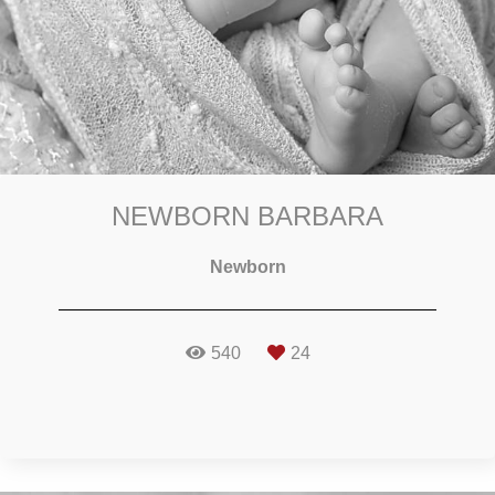
NEWBORN BARBARA
Newborn
540
24