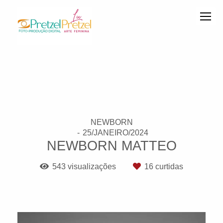
NEWBORN
25/JANEIRO/2024
NEWBORN MATTEO
543
visualizações
16
curtidas